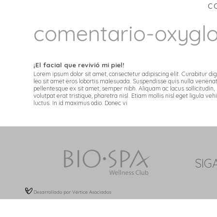
C
comentario-oxygl
¡El facial que revivió mi piel!
Lorem ipsum dolor sit amet, consectetur adipiscing elit. Curabitur di
leo sit amet eros lobortis malesuada. Suspendisse quis nulla venenat
pellentesque ex sit amet, semper nibh. Aliquam ac lacus sollicitudin,
volutpat erat tristique, pharetra nisl. Etiam mollis nisl eget ligula veh
luctus. In id maximus odio. Donec vi
SIG
Desarrollado por Vértice Asociados